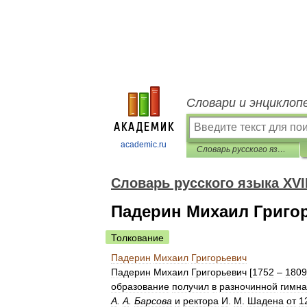
Словари и энциклоп
academic.ru
Словарь русского языка XVIII века
Словарь русского языка XVII
Падерин Михаил Григо
Толкование
Падерин
Михаил
Григорьевич
Падерин
Михаил
Григорьевич
[
1752
–
1809
образование
получил
в
разночинной
гимна
А
.
А
.
Барсова
и
ректора
И
.
М
.
Шадена
от
1