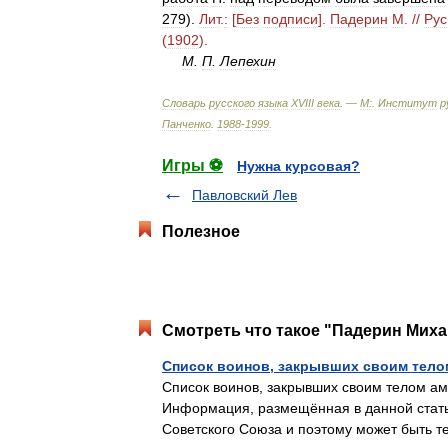
279
).
Лит
.
:
[
Без
подписи
].
Падерин
М
. //
Рус
(
1902
).
М
.
П
.
Лепехин
Словарь
русского
языка
XVIII
века
. —
М:
.
Институт
р
Панченко
.
1988
-
1999
.
Игры ⚽
Нужна курсовая?
Павловский Лев
Полезное
Смотреть что такое "Падерин Миха
Список воинов, закрывших своим тело
Список воинов, закрывших своим телом ам
Информация, размещённая в данной стать
Советского Союза и поэтому может быть