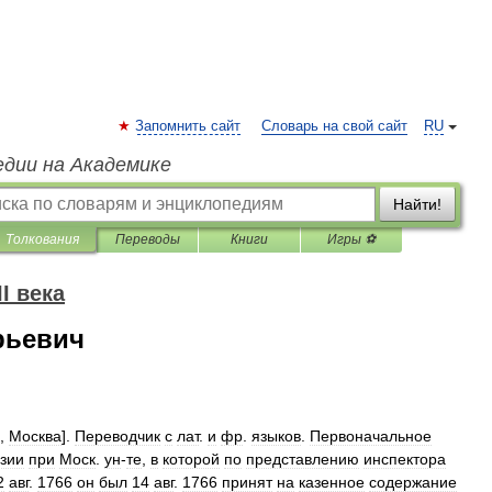
Запомнить сайт
Словарь на свой сайт
RU
едии на Академике
Найти!
Толкования
Переводы
Книги
Игры ⚽
I века
рьевич
,
Москва
].
Переводчик
с
лат
.
и
фр
.
языков
.
Первоначальное
зии
при
Моск
.
ун
-
те
,
в
которой
по
представлению
инспектора
2
авг
.
1766
он
был
14
авг
.
1766
принят
на
казенное
содержание