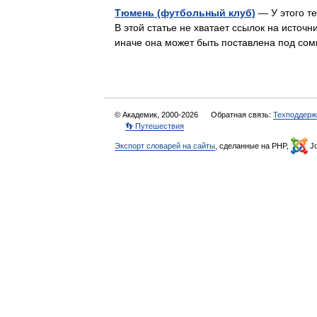
Тюмень (футбольный клуб)
— У этого те
В этой статье не хватает ссылок на исто
иначе она может быть поставлена под с
© Академик, 2000-2026
Обратная связь:
Техподдерж
👣 Путешествия
Экспорт словарей на сайты
, сделанные на PHP,
Jo