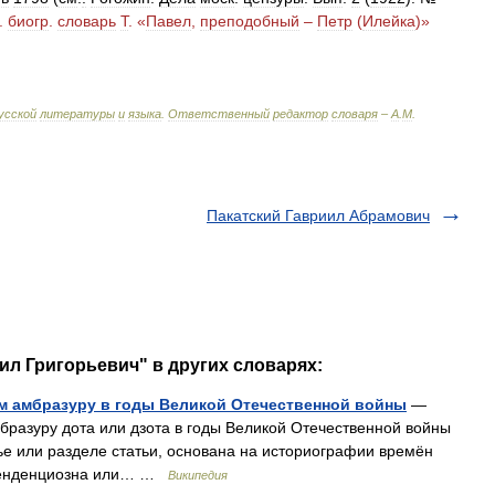
.
биогр
.
словарь
Т
. «
Павел
,
преподобный
–
Петр
(
Илейка
)»
усской
литературы
и
языка
.
Ответственный
редактор
словаря
–
А
.
М
.
Пакатский Гавриил Абрамович
ил Григорьевич" в других словарях:
м амбразуру в годы Великой Отечественной войны
—
бразуру дота или дзота в годы Великой Отечественной войны
е или разделе статьи, основана на историографии времён
 тенденциозна или… …
Википедия