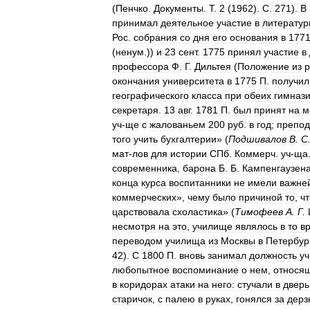
(
Пенчко
.
Документы
.
Т
.
2
(
1962
).
С
.
271
).
В
принимал
деятельное
участие
в
литератур
Рос
.
собрания
со
дня
его
основания
в
177
(
ненум
.))
и
23
сент
.
1775
принял
участие
в
профессора
Ф
.
Г
.
Дильтея
(
Положение
из
р
окончания
университета
в
1775
П
.
получил
географического
класса
при
обеих
гимназ
секретаря
.
13
авг
.
1781
П
.
был
принят
на
м
уч
-
ще
с
жалованьем
200
руб
.
в
год
;
препо
того
учить
бухгалтерии
» (
Подшивалов
В
.
С
мат
-
лов
для
истории
СПб
.
Коммерч
.
уч
-
ща
современника
,
барона
Б
.
Б
.
Кампенгаузен
конца
курса
воспитанники
не
имели
важне
коммерческих
»,
чему
было
причиной
то
,
чт
царствовала
схоластика
» (
Тимофеев
А
.
Г
.
несмотря
на
это
,
училище
являлось
в
то
в
переводом
училища
из
Москвы
в
Петербур
42
).
С
1800
П
.
вновь
занимал
должность
уч
любопытное
воспоминание
о
нем
,
относя
в
коридорах
атаки
на
него:
стучали
в
дверь
старичок
,
с
палею
в
руках
,
гонялся
за
дерз