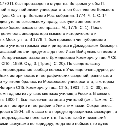
1770
П
.
был
произведен
в
студенты
.
Во
время
учебы
П
.
ной
и
научной
жизни
университета:
он
был
членом
Вольного
1
(
см
.
:
Опыт
тр
.
Вольного
Рос
.
собрания
.
1774
.
Ч
.
1
.
С
.
14
диспуте
по
вексельному
праву
,
выступив
оппонентом
оссийского
вексельного
права
...
М
.,
1775
.
С
.
1
).
После
должность
информатора
высшего
исторического
и
иях
Моск
.
ун
-
та
.
В
1778
П
.
был
присвоен
чин
губернского
есто
учителя
грамматики
и
риторики
в
Демидовском
Коммерч
.
дававший
же
эти
предметы
до
него
Иван
Вейц
«
взялся
вместо
.
Исторические
известия
о
Демидовском
Коммерч
.
уч
-
ще
//
Сб
.
.
СПб
.,
1889
.
Отд
.
3
. [
Прил
.].
С
.
20
).
По
свидетельству
а
, «
преподавание
вообще
велось
в
Училище
очень
дурно
,
до
йших
исторических
и
географических
сведений
,
равно
как
и
о
«
учителя
брались
из
Московского
университета
,
в
котором
История
СПб
.
Коммерч
.
уч
-
ща
.
СПб
.,
1901
.
Т
.
1
.
С
.
39
),
но
,
ремя
одним
из
лучших
светских
училищ
в
России
.
В
связи
с
г
в
1800
П
.
был
исключен
из
штата
учителей
(
см
.
:
Там
же
.
С
.
ителя
истории
и
географии
в
Унив
.
гимназии
.
Сохранилось
щееся
к
1804:
«
В
классе
его
нередко
проводилась
экзекуция
,
а
,
подкладывали
поленья
и
т
.
п
.
Толстенький
и
низенький
кими
шалунами
по
коридору
;
когда
кого
поймает
,
то
жутко