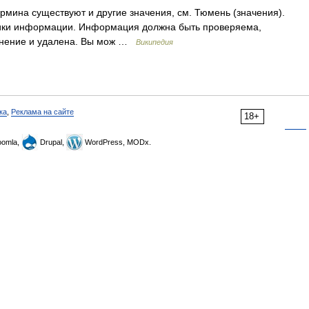
рмина существуют и другие значения, см. Тюмень (значения).
чники информации. Информация должна быть проверяема,
омнение и удалена. Вы мож …
Википедия
ка
,
Реклама на сайте
18+
omla,
Drupal,
WordPress, MODx.