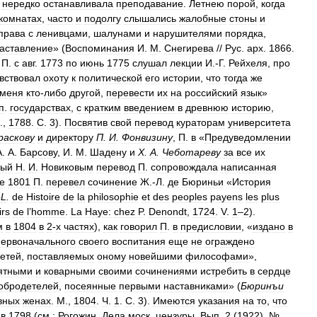
нередко
останавливала
преподавание
.
Летнею
порой
,
когда
комнатах
,
часто
и
подолгу
слышались
жалобные
стоны
и
права
с
ленивцами
,
шалунами
и
нарушителями
порядка
,
аставление
» (
Воспоминания
И
.
М
.
Снегирева
//
Рус
.
арх
.
1866
.
,
П
.
с
авг
.
1773
по
июнь
1775
слушал
лекции
И
.-
Г
.
Рейхеля
,
про
вствовал
охоту
к
политической
его
истории
,
что
тогда
же
меня
кто
-
либо
другой
,
перевести
их
на
российский
язык
»
п
.
государствах
,
с
кратким
введением
в
древнюю
историю
,
.,
1788
.
С
.
3
).
Посвятив
свой
перевод
кураторам
университета
раскову
и
директору
П
.
И
.
Фонвизину
,
П
.
в
«
Предуведомлении
А
.
А
.
Барсову
,
И
.
М
.
Шадену
и
X
.
А
.
Чеботареву
за
все
их
ный
Н
.
И
.
Новиковым
перевод
П
.
сопровождала
написанная
е
1801
П
.
перевел
сочинение
Ж
.-
Л
.
де
Бюриньи
«
История
-
L
.
de
Histoire
de
la
philosophie
et
des
peoples
payens
les
plus
irs
de
l
’
homme
.
La
Haye:
chez
P
.
Denondt
,
1724
.
V
.
1
–
2
).
м
в
1804
в
2
-
х
частях
),
как
говорил
П
.
в
предисловии
, «
издано
в
первоначального
своего
воспитания
еще
не
ограждено
сетей
,
поставляемых
оному
новейшими
философами
»,
ятными
и
коварными
своими
сочинениями
истребить
в
сердце
обродетелей
,
посеянные
первыми
наставниками
» (
Бюринъи
вных
женах
.
М
.,
1804
.
Ч
.
1
.
С
.
3
).
Имеются
указания
на
то
,
что
в
1798
(
см
.
:
Рогожин
.
Дела
моcк
.
цензуры
.
Вып
.
2
(
1922
). №