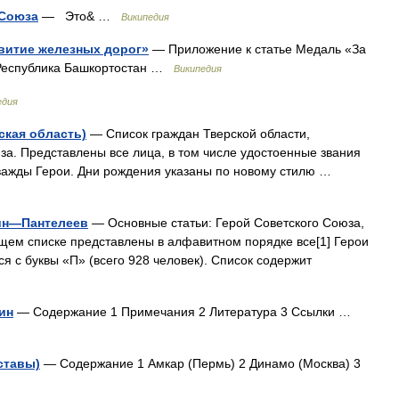
 Союза
— Это& …
Википедия
витие железных дорог»
— Приложение к статье Медаль «За
 Республика Башкортостан …
Википедия
едия
ская область)
— Список граждан Тверской области,
за. Представлены все лица, в том числе удостоенные звания
важды Герои. Дни рождения указаны по новому стилю …
кин—Пантелеев
— Основные статьи: Герой Советского Союза,
щем списке представлены в алфавитном порядке все[1] Герои
 с буквы «П» (всего 928 человек). Список содержит
ин
— Содержание 1 Примечания 2 Литература 3 Ссылки …
ставы)
— Содержание 1 Амкар (Пермь) 2 Динамо (Москва) 3