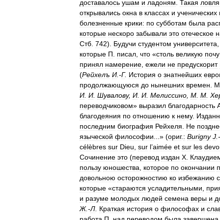
доставалось
ушам
и
ладоням
.
Такая
ловля
открывались
окна
в
классах
и
ученических
болезненные
крики:
по
субботам
была
рас
которые
нескоро
забывали
это
отеческое
н
Стб
.
742
).
Будучи
студентом
университета
которые
П
.
писал
,
что
«
столь
великую
почу
принял
намерение
,
ежели
не
предускорит
(
Рейхелъ
И
.-
Г
.
История
о
знатнейших
евро
продолжающуюся
до
нынешних
времен
.
М
И
.
И
.
Шувалову
,
И
.
И
.
Мелиссино
,
М
.
М
.
Хе
переводчиковом
»
выразил
благодарность
благодеяния
по
отношению
к
нему
.
Издан
последним
биография
Рейхеля
.
Не
поздне
языческой
философии
...» (
ориг
.
:
Burigny
J
.
célèbres
sur
Dieu
,
sur
l
’
aimée
et
sur
les
devo
Сочинение
это
(
перевод
издан
X
.
Клаудие
пользу
юношества
,
которое
по
окончании
довольною
осторожностию
ко
избежанию
которые
«
стараются
усладительными
,
при
и
разуме
молодых
людей
семена
веры
и
д
Ж
.-
Л
.
Краткая
история
о
философах
и
сла
работа
П
.
над
переводом
была
завершена