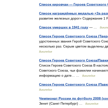
Список кировчан — Героев Советского
Список награждённых медалью «За раз
развитие железных дорог» Содержание 1
Список умерших в 1941 году
— …
Викип
Список Героев Советского Союза (Твер
удостоенных звания Герой Советского Сою
несколько раз. Серым цветом выделены д
Википедия
Список Героев Советского Союза/Пав
Список Героев Советского Союза В настоя
Советского Союза, чьи фамилии начинаются
информацию о дате… …
Википедия
Список Героев Советского Союза (Павк
Википедия
Чемпионат России по футболу 2008 (со
Зенит (Санкт Петербург) …
Википедия